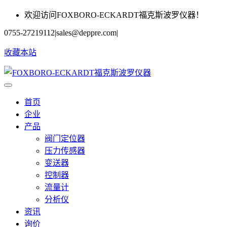
欢迎访问FOXBORO-ECKARDT福克斯波罗仪器！
0755-27219112
|
sales@deppre.com
|
收藏本站
首页
企业
产品
阀门定位器
压力传感器
变送器
控制器
流量计
分析仪
资讯
询价