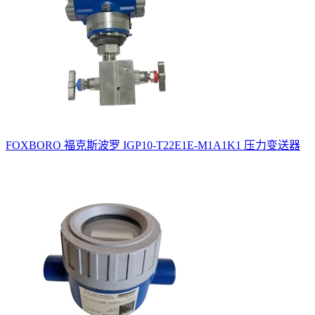
FOXBORO 福克斯波罗 IGP10-T22E1E-M1A1K1 压力变送器