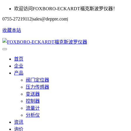
欢迎访问FOXBORO-ECKARDT福克斯波罗仪器！
0755-27219112
|
sales@deppre.com
|
收藏本站
首页
企业
产品
阀门定位器
压力传感器
变送器
控制器
流量计
分析仪
资讯
询价